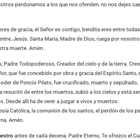
otros perdonamos a los que nos ofenden; no nos dejes caer
a eres de gracia, el Señor es contigo, bendita eres entre todas
ientre, Jesús. Santa María, Madre de Dios, ruega por nosotro
estra muerte. Amén.
s, Padre Todopoderoso, Creador del cielo y de la tierra. Cre
ñor, que fue concebido por obra y gracia del Espíritu Santo, 
oder de Poncio Pilato, fue crucificado, muerto y sepultado,
ía resucitó de entre los muertos, subió a los cielos y está se
Desde allí ha de venir a juzgar a vivos y muertos.
lesia Católica, la comunión de los santos, el perdón de los p
erna. Amén.
uestro
antes de cada decena: Padre Eterno, Te ofrezco el Cu