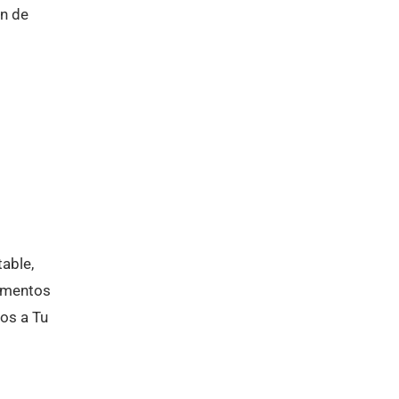
ón de
table,
momentos
os a Tu