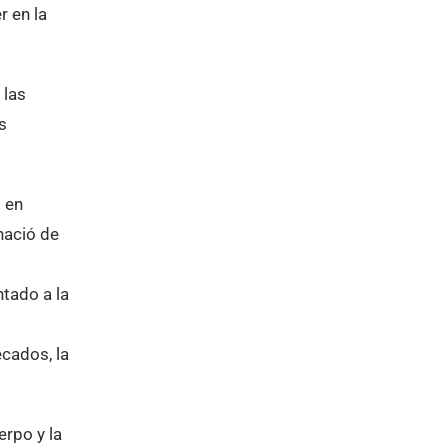
 en la
 las
s
o en
nació de
ntado a la
ecados, la
erpo y la