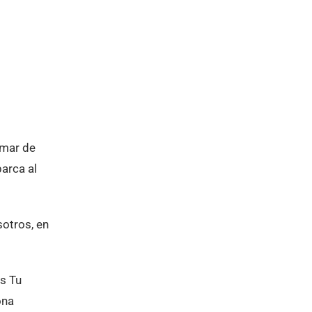
l mar de
barca al
otros, en
os Tu
ona