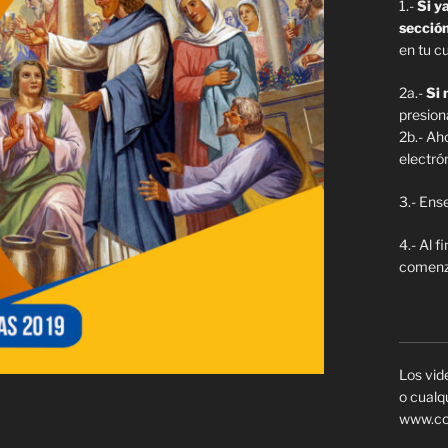
1.-
Si y
secció
en tu c
2a.-
Si 
presion
2b.- Ah
electró
3.- Ense
4.- Al f
comenza
Los vid
o cualq
www.co