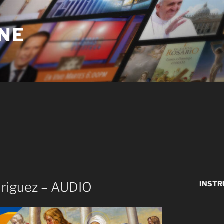
NE
s
driguez – AUDIO
INSTR