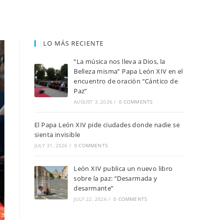
LO MÁS RECIENTE
“La música nos lleva a Dios, la
Belleza misma” Papa León XIV en el
encuentro de oración “Cántico de
Paz”
AUGUST 3, 2026
/
0 COMMENTS
El Papa León XIV pide ciudades donde nadie se
sienta invisible
JULY 31, 2026
/
0 COMMENTS
León XIV publica un nuevo libro
sobre la paz: “Desarmada y
desarmante”
JULY 22, 2026
/
0 COMMENTS