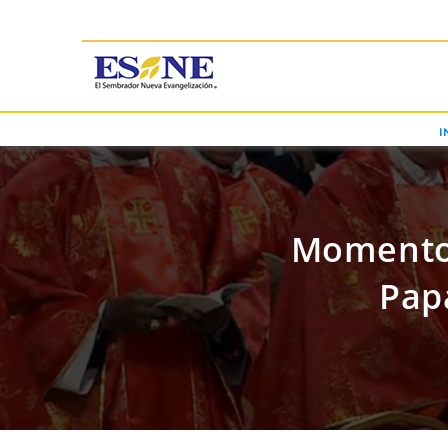
I
Momento H
Pap