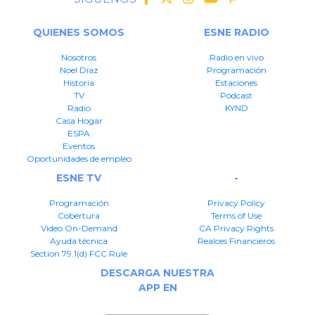
QUIENES SOMOS
ESNE RADIO
Nosotros
Radio en vivo
Noel Díaz
Programación
Historia
Estaciones
TV
Podcast
Radio
KYND
Casa Hogar
ESPA
Eventos
Oportunidades de empleo
ESNE TV
-
Programación
Privacy Policy
Cobertura
Terms of Use
Video On-Demand
CA Privacy Rights
Ayuda técnica
Realces Financieros
Section 79.1(d) FCC Rule
DESCARGA NUESTRA
APP EN