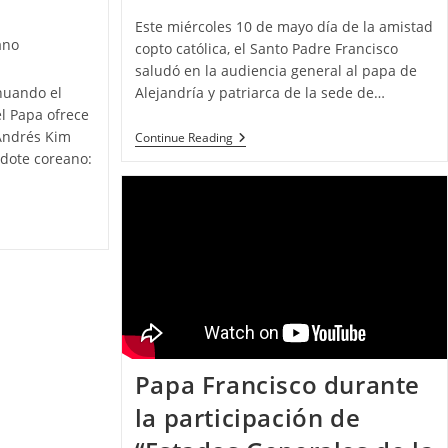
Este miércoles 10 de mayo día de la amistad
ano
copto católica, el Santo Padre Francisco
saludó en la audiencia general al papa de
Alejandría y patriarca de la sede de…
inuando el
el Papa ofrece
 Andrés Kim
Continue Reading
rdote coreano:
Papa Francisco durante
la participación de