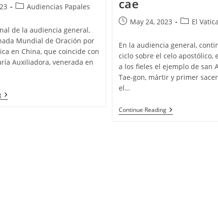
cae
023
Audiencias Papales
May 24, 2023
El Vatic
final de la audiencia general,
rnada Mundial de Oración por
En la audiencia general, cont
ólica en China, que coincide con
ciclo sobre el celo apostólico, 
aría Auxiliadora, venerada en
a los fieles el ejemplo de san
Tae-gon, mártir y primer sace
el…
g
Continue Reading