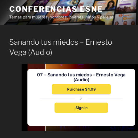
Skip
CONFERENCIAS ESNE
to
Temas para mujeres, hombres, jóvenes, niños y parejas
content
Sanando tus miedos – Ernesto
Vega (Audio)