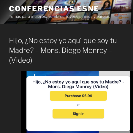
Skip
CONFERENCIAS ESNE
to
Temas para mujeres, hombres, jóvenes, niños y parejas
content
Hijo, ¿No estoy yo aquí que soy tu
Madre? – Mons. Diego Monroy –
(Video)