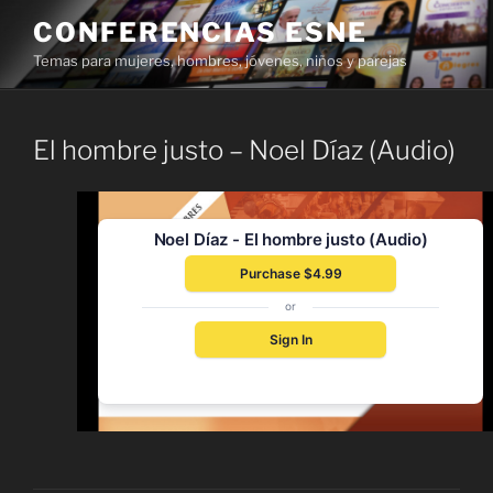
Skip
CONFERENCIAS ESNE
to
Temas para mujeres, hombres, jóvenes, niños y parejas
content
El hombre justo – Noel Díaz (Audio)