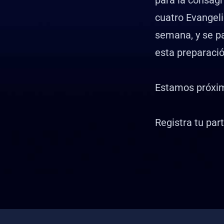
para la consagr
cuatro Evangeli
semana, y se pa
esta preparació
Estamos próxim
Registra tu par