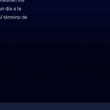
meditan los
n día a la
Al término de