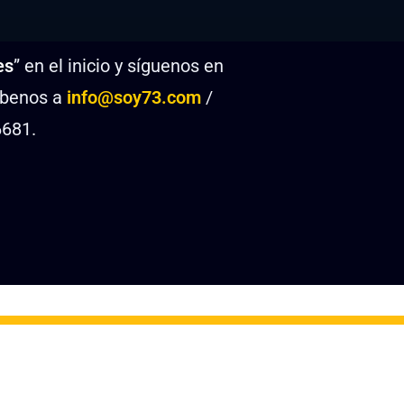
n
f
g
u
s
l
es
” en el inicio y síguenos en
l
s
íbenos a
info@soy73.com
/
c
6681.
r
e
e
n