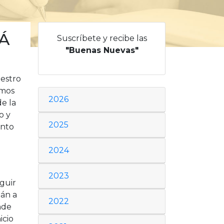
Á
Suscríbete y recibe las
"Buenas Nuevas"
uestro
emos
2026
de la
o y
2025
ento
2024
a
2023
guir
tán a
2022
nde
icio