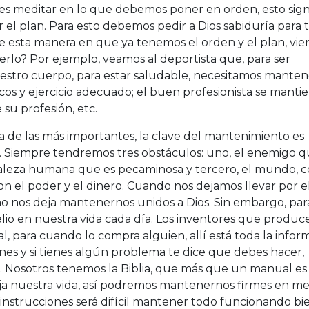
es meditar en lo que debemos poner en orden, esto signi
ar el plan. Para esto debemos pedir a Dios sabiduría para 
de esta manera en que ya tenemos el orden y el plan, vie
o? Por ejemplo, veamos al deportista que, para ser
estro cuerpo, para estar saludable, necesitamos manten
s y ejercicio adecuado; el buen profesionista se manti
su profesión, etc.
a de las más importantes, la clave del mantenimiento es
. Siempre tendremos tres obstáculos: uno, el enemigo 
aleza humana que es pecaminosa y tercero, el mundo, c
on el poder y el dinero. Cuando nos dejamos llevar por e
o nos deja mantenernos unidos a Dios. Sin embargo, par
lio en nuestra vida cada día. Los inventores que produ
, para cuando lo compra alguien, allí está toda la infor
s y si tienes algún problema te dice que debes hacer,
. Nosotros tenemos la Biblia, que más que un manual es
rija nuestra vida, así podremos mantenernos firmes en m
 instrucciones será difícil mantener todo funcionando bi