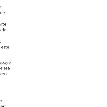
a
 de
arte
nido
o
 este
 apoyo
e sea
n en
en-
 en