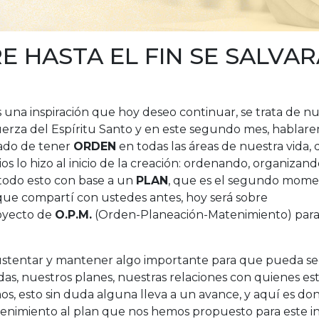
E HASTA EL FIN SE SALVAR
 una inspiración que hoy deseo continuar, se trata de n
 fuerza del Espíritu Santo y en este segundo mes, hablar
lado de tener
ORDEN
en todas las áreas de nuestra vida, 
os lo hizo al inicio de la creación: ordenando, organizand
 todo esto con base a un
PLAN
, que es el segundo mom
que compartí con ustedes antes, hoy será sobre
royecto de
O.P.M.
(Orden-Planeación-Matenimiento) par
ustentar y mantener algo importante para que pueda se
s, nuestros planes, nuestras relaciones con quienes es
os, esto sin duda alguna lleva a un avance, y aquí es do
enimiento al plan que nos hemos propuesto para este in