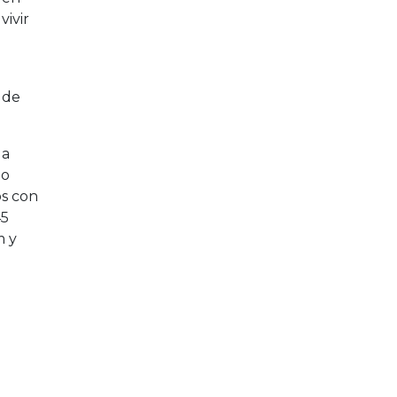
vivir
 de
 a
 o
os con
45
m y