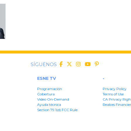
SÍGUENOS
ESNE TV
-
Programación
Privacy Policy
Cobertura
Terms of Use
Video On-Demand
CA Privacy Righ
Ayuda técnica
Realces Financie
Section 79.1(d) FCC Rule