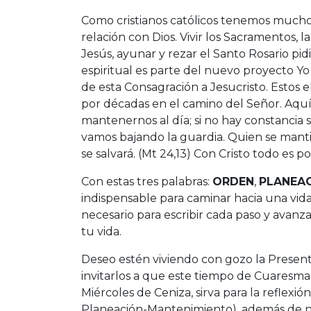
Como cristianos católicos tenemos much
relación con Dios. Vivir los Sacramentos, l
Jesús, ayunar y rezar el Santo Rosario pid
espiritual es parte del nuevo proyecto Yo 
de esta Consagración a Jesucristo. Esto
por décadas en el camino del Señor. Aquí
mantenernos al día; si no hay constancia
vamos bajando la guardia. Quien se mantien
se salvará. (Mt 24,13) Con Cristo todo es
Con estas tres palabras:
ORDEN
,
PLANEA
indispensable para caminar hacia una vid
necesario para escribir cada paso y avan
tu vida.
Deseo estén viviendo con gozo la Presen
invitarlos a que este tiempo de Cuaresma,
Miércoles de Ceniza, sirva para la reflexi
Planeación-Mantenimiento), además de n