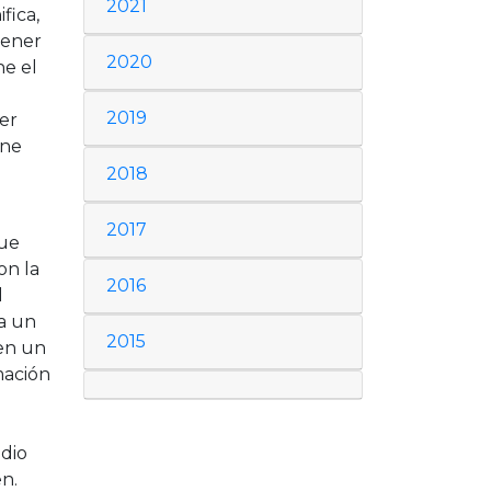
2021
fica,
tener
2020
ne el
2019
er
ene
2018
2017
que
on la
2016
l
a un
2015
cen un
mación
edio
en.