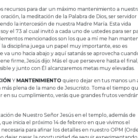
os recursos para dar un máximo mantenimiento a nuestr
a oración, la meditación de la Palabra de Dios, ser servidor
iendo la intercesión de nuestra Madre María. Esta vida
soy el 73 al cual invitó a cada uno de ustedes para ser p
s elementos mencionados son los que a mí me han mante
 la disciplina juega un papel muy importante, eso es
 se va uno hacia abajo y aquí satanás se aprovecha cuand
e firme, Jesús dijo: Más el que persevere hasta el final,
 posible y junto con Él alcanzaremos metas muy elevadas.
CIÓN
Y
MANTENIMIENTO
quiero dejar en tus manos un
a más plena de la mano de Jesucristo. Toma el tiempo qu
zar en su cumplimiento, verás que grandes frutos vendrá
tación de Nuestro Señor Jesús en el templo, además de
 que inicia el próximo 14 de febrero en que vivimos el
ón necesaria para afinar los detalles en nuestro OPM (Ord
o dejar pasar la oportunidad de seguir experimentando